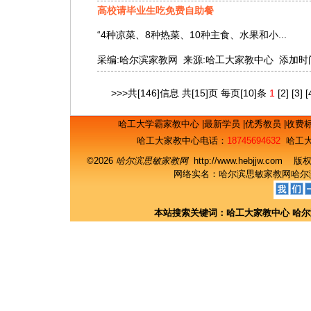
高校请毕业生吃免费自助餐
“4种凉菜、8种热菜、10种主食、水果和小...
采编:哈尔滨家教网 来源:哈工大家教中心 添加时间:2019
>>>共[146]信息 共[15]页 每页[10]条
1
[2]
[3]
[
哈工大学霸家教中心
|
最新学员
|
优秀教员
|
收费
哈工大家教中心电话：
18745694632
哈工大
©2026
哈尔滨思敏家教网
http://www.hebjjw.c
网络实名：
哈尔滨思敏家教网
哈尔
本站搜索关键词：
哈工大家教中心
哈尔