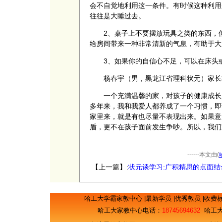
会不自觉地利用这一条件。有时候这种利用
往往是大睡过去。
2、桌子上不要摆放玩具之类的东西，但
给房间带来一种非常清新的气息，有助于大
3、如果你的自信心不足，可以在床头或
杨春宇（男，黑龙江省理科状元）家长
一个充满温馨的家，对孩子的健康成长是
多年来，我和我爱人都养成了一个习惯，即
家里来，就是有也尽量不表现出来。如果意
盾，更不在孩子面前发生争吵。所以，我们
------本文由(
【上一篇】:
状元谈学习:广积精思的点面结
习法
哈工大学霸家教中心
|
最新学员
|
优秀教员
|
收费
哈工大家教中心电话：
18745694632
哈工大