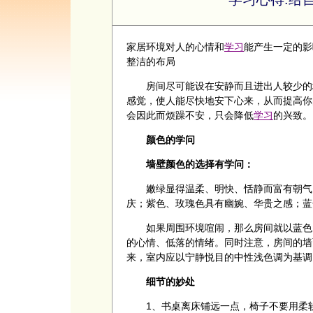
家居环境对人的心情和
学习
能产生一定的影
整洁的布局
房间尽可能设在安静而且进出人较少的地
感觉，使人能尽快地安下心来，从而提高你
会因此而烦躁不安，只会降低
学习
的兴致。
颜色的学问
墙壁颜色的选择有学问：
嫩绿显得温柔、明快、恬静而富有朝气；
庆；紫色、玫瑰色具有幽婉、华贵之感；蓝
如果周围环境喧闹，那么房间就以蓝色为
的心情、低落的情绪。同时注意，房间的墙
来，室内应以宁静悦目的中性浅色调为基调
细节的妙处
1、书桌离床铺远一点，椅子不要用柔软