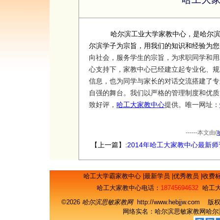
哈尔滨工业大学家教中心，是哈尔
尔滨学子为宗旨，用我们的知识和经验为您
向社会，服务学生的宗旨，为求职同学和用
心支持下，家教中心已经建立起专业化、规
信息，也为同学与家长的对话交流搭建了专
自强的舞台。我们以严格的管理制度和优质
致好评，
哈工大家教中心
提供。唯一网址：
------本文由(
【上一篇】:
2014年哈工大家教中心最新师
量
哈工大学霸家教中心
|
最新学员
|
优秀教员
|
收费
哈工大家教中心电话：
18745694632
哈工大
©2026
哈尔滨思敏家教网
http://www.hebjjw.c
网络实名：
哈尔滨思敏家教网
哈尔