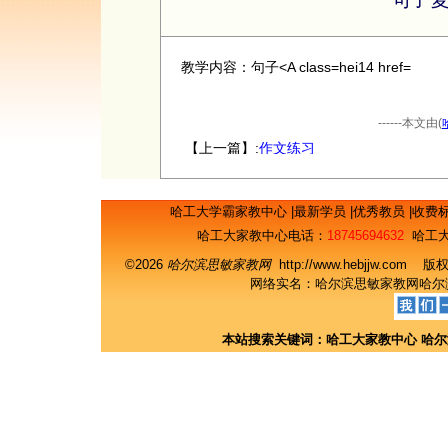
教学内容：句子<A class=hei14 href=
------本文由(
【上一篇】:
作文练习
哈工大学霸家教中心
|
最新学员
|
优秀教员
|
收费
哈工大家教中心电话：
18745694632
哈工大
©2026
哈尔滨思敏家教网
http://www.hebjjw.c
网络实名：
哈尔滨思敏家教网
哈尔
本站搜索关键词：
哈工大家教中心
哈尔