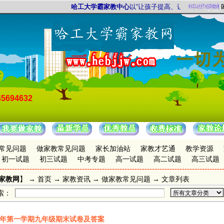
哈工大学霸家教中心
以“让孩子提高、让家长放心”为服务
45694632
常见问题
做家教常见问题
家长加油站
家教才艺通
教学资源
初一试题
初三试题
中考专题
高一试题
高二试题
高三试题
家教网
】 →
首页
→
家教资讯
→ 做家教常见问题 → 文章列表
索：
09学年第一学期九年级期末试卷及答案