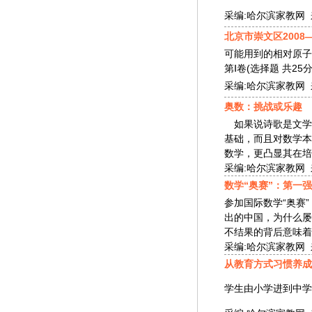
采编:哈尔滨家教网 来源
北京市崇文区2008
可能用到的相对原子质量：H-1
第Ⅰ卷(选择题 共25分
采编:哈尔滨家教网 来源
奥数：挑战或乐趣
如果说诗歌是文学
基础，而且对数学本
数学，更凸显其在培养
采编:哈尔滨家教网 来源
数学“奥赛”：第一
参加国际数学“奥赛
出的中国，为什么屡
不结果的背后意味着什
采编:哈尔滨家教网 来源
从教育方式习惯养成
学生由小学进到中学