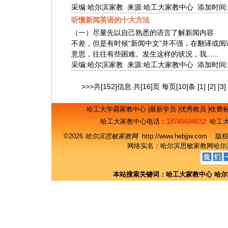
采编:哈尔滨家教 来源:哈工大家教中心 添加时间:2010-
听懂新闻英语的十大方法
（一）尽量先以自己熟悉的语言了解新闻内容 刚
不差，但是有时候“新闻中文”并不强，在翻译或
意思，往往有些困难。发生这样的状况，我......
采编:哈尔滨家教 来源:哈工大家教中心 添加时间:2010-
>>>共[152]信息 共[16]页 每页[10]条
[1]
[2]
[3]
哈工大学霸家教中心
|
最新学员
|
优秀教员
|
收费
哈工大家教中心电话：
18745694632
哈工大
©2026
哈尔滨思敏家教网
http://www.hebjjw.c
网络实名：
哈尔滨思敏家教网
哈尔
本站搜索关键词：
哈工大家教中心
哈尔